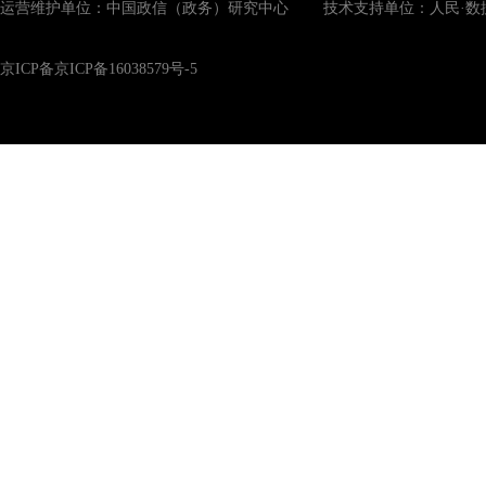
运营维护单位：中国政信（政务）研究中心 技术支持单位：人民·数
京ICP备京ICP备16038579号-5